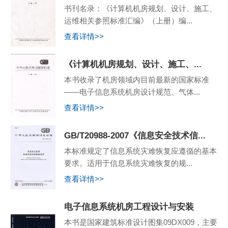
书刊名录：《计算机机房规划、设计、施工、
运维相关参照标准汇编》（上册）编...
查看详情>>
《计算机机房规划、设计、施工、...
本书收录了机房领域内目前最新的国家标准
——电子信息系统机房设计规范、气体...
查看详情>>
GB/T20988-2007《信息安全技术信...
本标准规定了信息系统灾难恢复应遵循的基本
要求。适用于信息系统灾难恢复的规...
查看详情>>
电子信息系统机房工程设计与安装
本书是国家建筑标准设计图集09DX009，主要