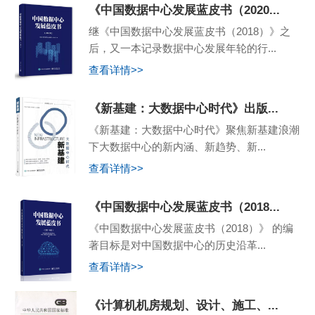
《中国数据中心发展蓝皮书（2020...
继《中国数据中心发展蓝皮书（2018）》之
后，又一本记录数据中心发展年轮的行...
查看详情>>
《新基建：大数据中心时代》出版...
《新基建：大数据中心时代》聚焦新基建浪潮
下大数据中心的新内涵、新趋势、新...
查看详情>>
《中国数据中心发展蓝皮书（2018...
《中国数据中心发展蓝皮书（2018）》 的编
著目标是对中国数据中心的历史沿革...
查看详情>>
《计算机机房规划、设计、施工、...