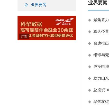
业界要闻
业界要闻
◆
聚焦算力网
◆
算达今昔 
广告
◆
台达推出
◆
维谛与壳
◆
更换电池
◆
助力山东
◆
总投资1
◆
聚焦双碳