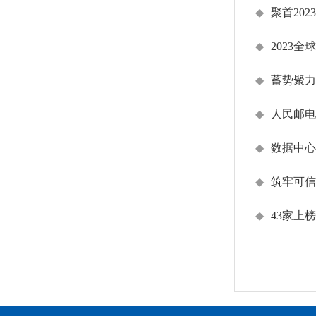
◆
聚首20
◆
2023
◆
蓄势聚力
◆
人民邮电
◆
数据中心
◆
筑牢可信
◆
43家上