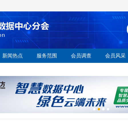
新闻热点
服务范围
会员调查
会员风采