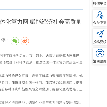
微信平台
体化算力网 赋能经济社会高质量
会员申请
 分享：
投稿要求
副总理丁薛祥先后在北京、河北、内蒙古调研算力网建设。
返回顶部
加强顶层设计和科学谋划，推进全国一体化算力网建设和集
取算力设施规划汇报，详细了解算力资源调度等情况。他
电协同，加快形成全国一张网。加强算力监测调度，提升
当前各种传统和新型风险交织叠加，要强化底线思维，进
智算呼和浩特基地，调研企业参与算力网建设使用情况。