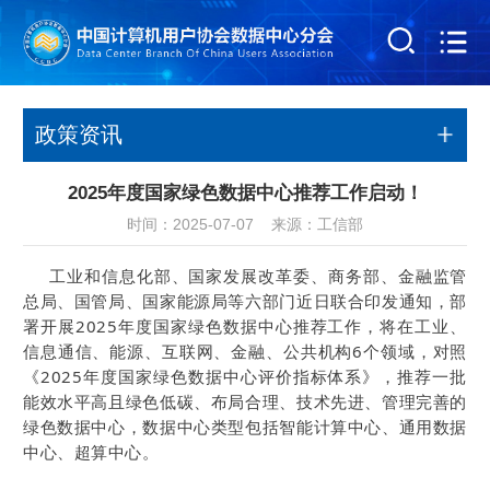
政策资讯
2025年度国家绿色数据中心推荐工作启动！
时间：2025-07-07 来源：工信部
工业和信息化部、国家发展改革委、商务部、金融监管
总局、国管局、国家能源局等六部门近日联合印发通知，部
署开展2025年度国家绿色数据中心推荐工作，将在工业、
信息通信、能源、互联网、金融、公共机构6个领域，对照
《2025年度国家绿色数据中心评价指标体系》，推荐一批
能效水平高且绿色低碳、布局合理、技术先进、管理完善的
绿色数据中心，数据中心类型包括智能计算中心、通用数据
中心、超算中心。