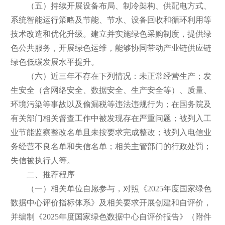
（五）持续开展设备布局、制冷架构、供配电方式、
系统智能运行策略及节能、节水、设备回收和循环利用等
技术改造和优化升级。建立并实施绿色采购制度，提供绿
色公共服务，开展绿色运维，能够协同带动产业链供应链
绿色低碳发展水平提升。
（六）近三年不存在下列情况：未正常经营生产；发
生安全（含网络安全、数据安全、生产安全等）、质量、
环境污染等事故以及偷漏税等违法违规行为；在国务院及
有关部门相关督查工作中被发现存在严重问题；被列入工
业节能监察整改名单且未按要求完成整改；被列入电信业
务经营不良名单和失信名单；相关主管部门的行政处罚；
失信被执行人等。
二、推荐程序
（一）相关单位自愿参与，对照《2025年度国家绿色
数据中心评价指标体系》及相关要求开展创建和自评价，
并编制《2025年度国家绿色数据中心自评价报告》（附件