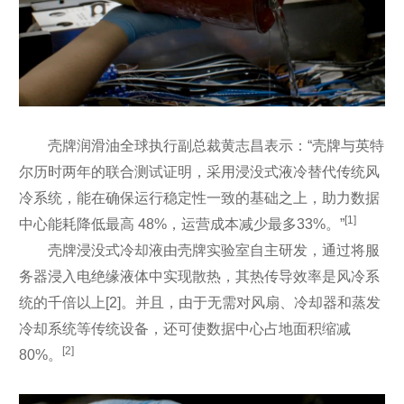
壳牌润滑油全球执行副总裁黄志昌表示：“壳牌与英特
尔历时两年的联合测试证明，采用浸没式液冷替代传统风
冷系统，能在确保运行稳定性一致的基础之上，助力数据
[1]
中心能耗降低最高 48%，运营成本减少最多33%。”
壳牌浸没式冷却液由壳牌实验室自主研发，通过将服
务器浸入电绝缘液体中实现散热，其热传导效率是风冷系
统的千倍以上[2]。并且，由于无需对风扇、冷却器和蒸发
冷却系统等传统设备，还可使数据中心占地面积缩减
[2]
80%。