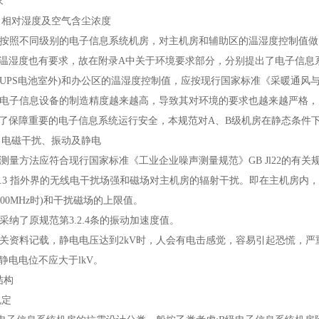
求
、相对湿度及空气含尘浓度
本条按照不同级别的电子信息系统机房，对主机房和辅助区的温湿度控制值
温湿度也有要求，故在附录A中关于环境要求部分，分别提出了电子信息系
PS电池室外)和办公区的温湿度控制值，应按现行国家标准《采暖通风与空
由于电子信息设备的制造精度越来越高，导致其对环境的要求也越来越严格
了保障重要的电子信息系统运行安全，本规范对A、B级机房在静态条件
、电磁干扰、振动及静电
声测量方法应符合现行国家标准《工业企业噪声测量规范》GB Jl22的有关
5.2.3 指外界的无线电干扰场强和磁场对主机房的辐射干扰。即在主机房
1000MHz时)和干扰磁场的上限值。
条采纳了原规范第3.2.4条的振动加速度值。
据有关资料记载，静电电压达到2kV时，人会有电击感觉，容易引起恐慌，
静电电位不应大于lkV。
结构
规定