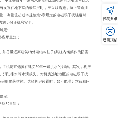
不应受百年一遍洪水的影响;B级机房的选址应考虑50
。当设置在地下室的最底层时，应采取措施，防止管道泄
量，测量值超过本规范第5章规定的电磁场干扰强度时，
投稿要求
措施，保证机房安全。
确定:
路应尽量短；
返回顶部
，并尽量远离建筑物外墙结构柱子(其柱内钢筋作为防雷
，主机房宜选择在建受50年一遍洪水的影响。其次，机房
、消防排水等水渍损失。对机房选址地区的电磁场干扰
应采取屏蔽措施。选择机房位置时，如不能满足本条和附
确定:
路应尽量短；