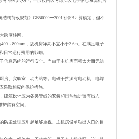
房除有特殊要求外，一般按丙级考虑;C级电子信息系统机房
载规范》GB50009一2001附录B计算确定，但不
及大跨度柱网。
400～800mm，故机房净高不宜小于2.6m。在满足电子
和日常运行费用的影响。
电子信息系统的运行安全。当由于主机房面积太大而无法
、厨房、实验室、动力站等。电磁干扰源有电动机、电焊
应采取相应的保护措施。
时，建筑设计应为各类管线的安装和日常维护留有出入
维护留有空间。
房的防尘处理应引起足够重视。主机房设单独出入口的目