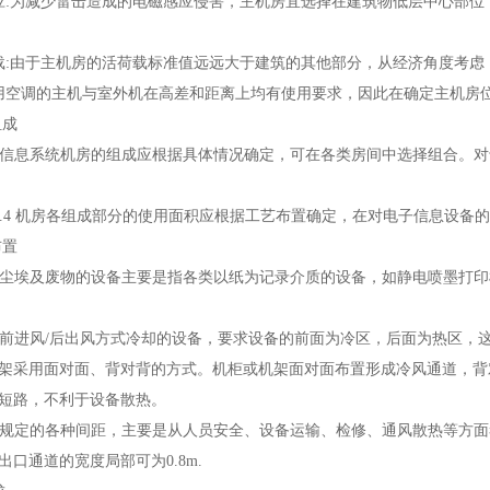
:为减少雷击造成的电磁感应侵害，主机房宜选择在建筑物低层中心部位
:由于主机房的活荷载标准值远远大于建筑的其他部分，从经济角度考虑
空调的主机与室外机在高差和距离上均有使用要求，因此在确定主机房
组成
电子信息系统机房的组成应根据具体情况确定，可在各类房间中选择组合。
4.2.4 机房各组成部分的使用面积应根据工艺布置确定，在对电子信息设
布置
产生尘埃及废物的设备主要是指各类以纸为记录介质的设备，如静电喷墨打
对于前进风/后出风方式冷却的设备，要求设备的前面为冷区，后面为热区
架采用面对面、背对背的方式。机柜或机架面对面布置形成冷风通道，背
短路，不利于设备散热。
本条规定的各种间距，主要是从人员安全、设备运输、检修、通风散热等方
出口通道的宽度局部可为0.8m.