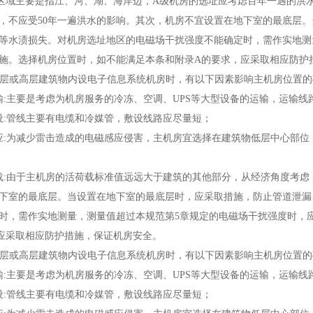
主要是指江、河、湖、海岸边，A级机房的选址应考虑百年一遇的洪水，
，不应受50年一遍洪水的影响。其次，机房不宜设置在地下室的最底层
等水渍损失。对机房选址地区的电磁场干扰强度不能确定时，需作实地测
施。选择机房位置时，如不能满足本条和附录A的要求，应采取相应防护
在多层或高层建筑物内设电子信息系统机房时，有以下因素影响主机房位置的
:主要是考虑为机房服务的冷冻、空调、UPS等大型设备的运输，运输线
:管线主要有电缆和冷媒管，敷设线路应尽量短；
:为减少雷击造成的电磁感应侵害，主机房宜选择在建筑物低层中心部位
:由于主机房的活荷载标准值远远大于建筑的其他部分，从经济角度考虑
下室的最底层。当设置在地下室的最底层时，应采取措施，防止管道泄漏
时，需作实地测量，测量值超过本规范第5章规定的电磁场干扰强度时，
应采取相应防护措施，保证机房安全。
在多层或高层建筑物内设电子信息系统机房时，有以下因素影响主机房位置的
:主要是考虑为机房服务的冷冻、空调、UPS等大型设备的运输，运输线
:管线主要有电缆和冷媒管，敷设线路应尽量短；