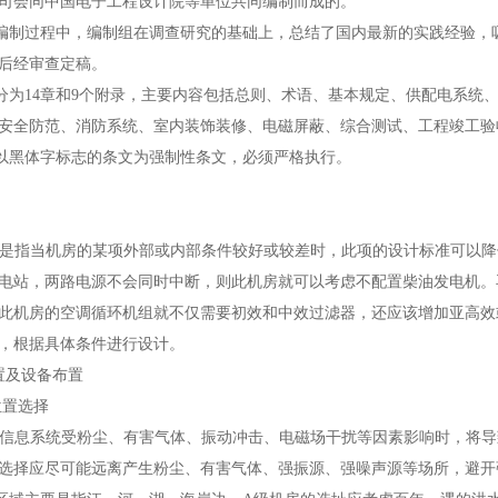
公司会同中国电子工程设计院等单位共同编制而成的。
制过程中，编制组在调查研究的基础上，总结了国内最新的实践经验，吸
后经审查定稿。
14章和9个附录，主要内容包括总则、术语、基本规定、供配电系统、
安全防范、消防系统、室内装饰装修、电磁屏蔽、综合测试、工程竣工验
黑体字标志的条文为强制性条文，必须严格执行。
本条是指当机房的某项外部或内部条件较好或较差时，此项的设计标准可以
电站，两路电源不会同时中断，则此机房就可以考虑不配置柴油发电机。
此机房的空调循环机组就不仅需要初效和中效过滤器，还应该增加亚高效
，根据具体条件进行设计。
置及设备布置
位置选择
电子信息系统受粉尘、有害气体、振动冲击、电磁场干扰等因素影响时，将
选择应尽可能远离产生粉尘、有害气体、强振源、强噪声源等场所，避开