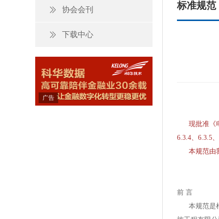
标准规范
协会会刊
下载中心
广告
《电子信
现批准《电
6.3.4、6.
本规范由我
二0
前 言
本规范是根据