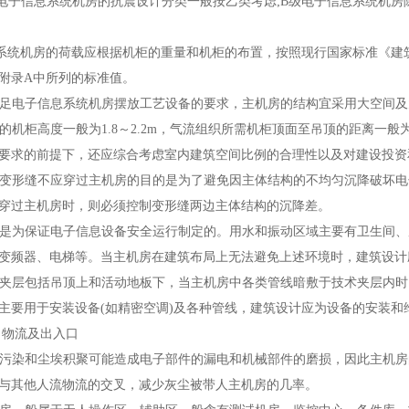
A级电子信息系统机房的抗震设计分类一般按乙类考虑;B级电子信息系统机
机房的荷载应根据机柜的重量和机柜的布置，按照现行国家标准《建筑结构荷
附录A中所列的标准值。
为满足电子信息系统机房摆放工艺设备的要求，主机房的结构宜采用大空间
用的机柜高度一般为1.8～2.2m，气流组织所需机柜顶面至吊顶的距离一般为
要求的前提下，还应综合考虑室内建筑空间比例的合理性以及对建设投资
规定变形缝不应穿过主机房的目的是为了避免因主体结构的不均匀沉降破坏
穿过主机房时，则必须控制变形缝两边主体结构的沉降差。
本条是为保证电子信息设备安全运行制定的。用水和振动区域主要有卫生间
变频器、电梯等。当主机房在建筑布局上无法避免上述环境时，建筑设计
技术夹层包括吊顶上和活动地板下，当主机房中各类管线暗敷于技术夹层内
主要用于安装设备(如精密空调)及各种管线，建筑设计应为设备的安装和
、物流及出入口
空气污染和尘埃积聚可能造成电子部件的漏电和机械部件的磨损，因此主机
与其他人流物流的交叉，减少灰尘被带人主机房的几率。