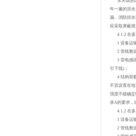
水灾隐患区域
年一遍的洪水
漏、消防排水
应采取屏蔽措
4.1.2 
1 设备运输
2 管线敷设
3 雷电感应
引下线)；
4 结构荷载
不宜设置在地
强度不能确定
录A的要求，
4.1.2 
1 设备运输
2 管线敷设