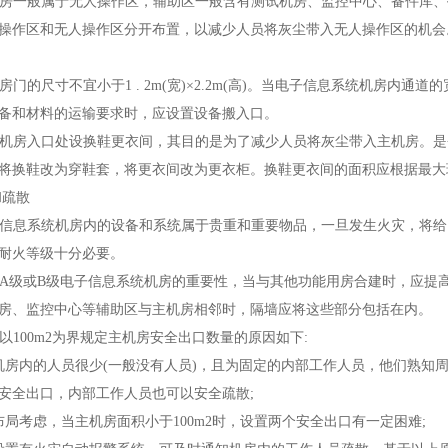
主机房一般属于无人操作区，辅助区一般含有测试机房、监控中心、备件库
操作区和无人操作区分开布置，以减少人员将灰尘带入无人操作区的机会
机房门的尺寸不宜小于1 . 2m(宽)×2.2m(高)。当电子信息系统机房内通道
备和材料的运输要求时，应设置设备搬入口。
在主机房入口处设换鞋更衣间，其目的是为了减少人员将灰尘带入主机房。
将换鞋改为穿鞋套，将更衣间改为更衣柜。换鞋更衣间的面积应根据最大
和疏散
电子信息系统机房内的设备和系统属于贵重和重要物品，一旦发生火灾，将
耐火等级十分必要。
考虑A级或B级电子信息系统机房的重要性，当与其他功能用房合建时，应
房、监控中心等辅助区与主机房相邻时，隔墙应将这些部分包括在内。
条以100m2为界规定主机房安全出口数量的原因如下:
房内的人员很少(一般没有人员)，且为固定的内部工作人员，他们熟知周
安全出口，内部工作人员也可以安全疏散;
局考虑，当主机房面积小于100m2时，设置两个安全出口有一定困难;